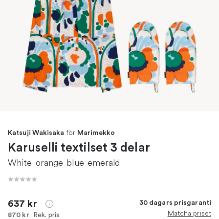
för
Katsuji Wakisaka
Marimekko
Karuselli textilset 3 delar
White-orange-blue-emerald
637 kr
30 dagars prisgaranti
Matcha priset
Rek. pris
870 kr