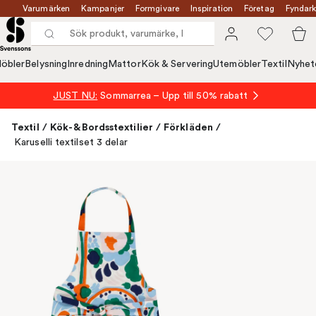
Varumärken
Kampanjer
Formgivare
Inspiration
Företag
Fyndark
öbler
Belysning
Inredning
Mattor
Kök & Servering
Utemöbler
Textil
Nyhet
JUST NU:
Sommarrea – Upp till 50% rabatt
Textil
/
Kök- & Bordsstextilier
/
Förkläden
/
Karuselli textilset 3 delar