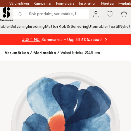
Varumärken
Kampanjer
Formgivare
Inspiration
Företag
Fyndark
öbler
Belysning
Inredning
Mattor
Kök & Servering
Utemöbler
Textil
Nyhet
JUST NU:
Sommarrea – Upp till 50% rabatt
Varumärken
/
Marimekko
/
Valssi bricka Ø46 cm