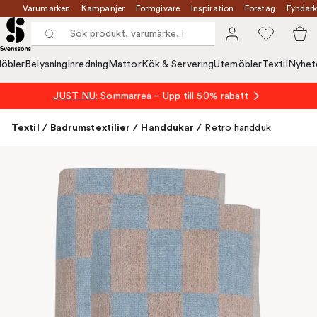
Varumärken
Kampanjer
Formgivare
Inspiration
Företag
Fyndark
öbler
Belysning
Inredning
Mattor
Kök & Servering
Utemöbler
Textil
Nyhet
JUST NU:
Sommarrea – Upp till 50% rabatt
Textil
/
Badrumstextilier
/
Handdukar
/
Retro handduk