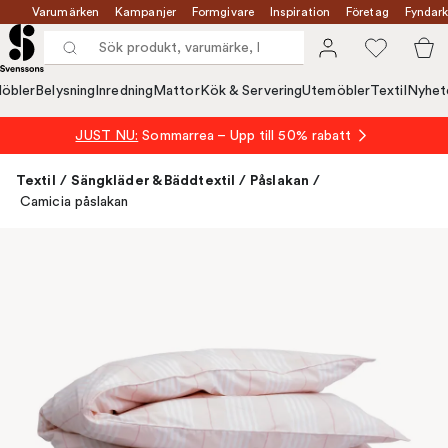
Varumärken
Kampanjer
Formgivare
Inspiration
Företag
Fyndark
öbler
Belysning
Inredning
Mattor
Kök & Servering
Utemöbler
Textil
Nyhet
JUST NU:
Sommarrea – Upp till 50% rabatt
Textil
/
Sängkläder & Bäddtextil
/
Påslakan
/
Camicia påslakan