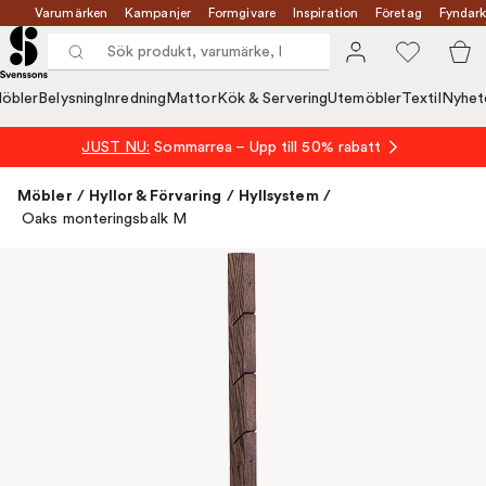
Varumärken
Kampanjer
Formgivare
Inspiration
Företag
Fyndark
öbler
Belysning
Inredning
Mattor
Kök & Servering
Utemöbler
Textil
Nyhet
JUST NU:
Sommarrea – Upp till 50% rabatt
Möbler
/
Hyllor & Förvaring
/
Hyllsystem
/
Oaks monteringsbalk M