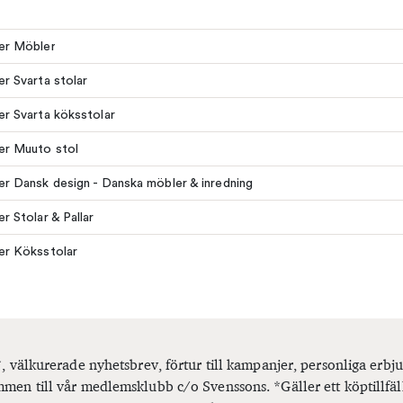
ler Möbler
ler Svarta stolar
ler Svarta köksstolar
ler Muuto stol
ler Dansk design - Danska möbler & inredning
er Stolar & Pallar
ler Köksstolar
, välkurerade nyhetsbrev, förtur till kampanjer, personliga er
men till vår medlemsklubb c/o Svenssons. *Gäller ett köptillfäl