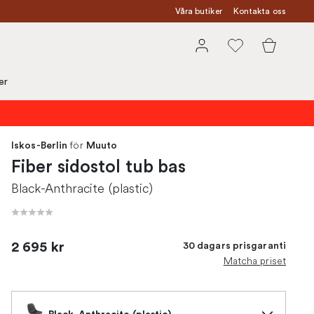
Våra butiker
Kontakta oss
er
för
Iskos-Berlin
Muuto
Fiber sidostol tub bas
Black-Anthracite (plastic)
2 695 kr
30 dagars prisgaranti
Matcha priset
Black-Anthracite (plastic)