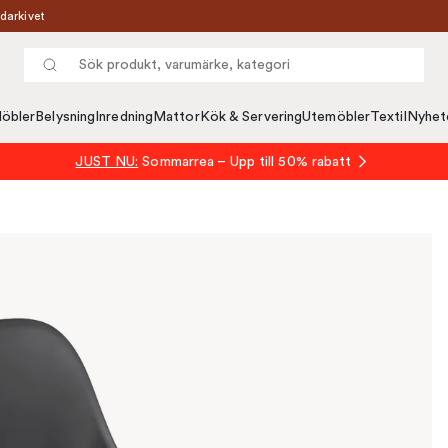
darkivet
öbler
Belysning
Inredning
Mattor
Kök & Servering
Utemöbler
Textil
Nyhet
JUST NU:
Sommarrea – Upp till 50% rabatt