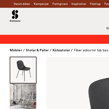
Varumärken
Kampanjer
Formgivare
Inspiration
Företag
Fyn
M
Möbler
/
Stolar & Pallar
/
Köksstolar
/
Fiber sidostol tub bas