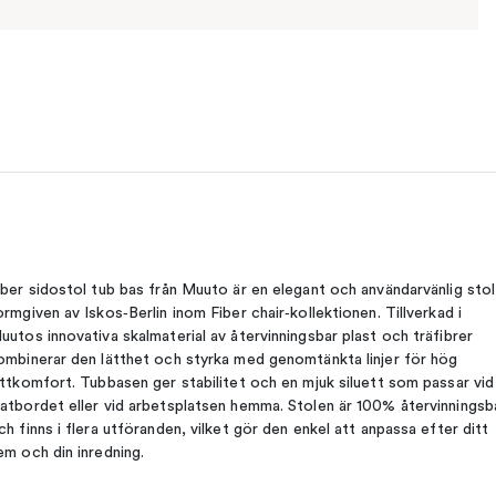
iber sidostol tub bas från Muuto är en elegant och användarvänlig stol
ormgiven av Iskos‑Berlin inom Fiber chair‑kollektionen. Tillverkad i
uutos innovativa skalmaterial av återvinningsbar plast och träfibrer
ombinerar den lätthet och styrka med genomtänkta linjer för hög
ittkomfort. Tubbasen ger stabilitet och en mjuk siluett som passar vid
atbordet eller vid arbetsplatsen hemma. Stolen är 100% återvinningsb
ch finns i flera utföranden, vilket gör den enkel att anpassa efter ditt
em och din inredning.