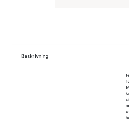
Beskrivning
F
f
M
k
s
m
o
h