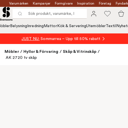
Varumärken
Kampanjer
Formgivare
Inspiration
Företag
Fyndark
öbler
Belysning
Inredning
Mattor
Kök & Servering
Utemöbler
Textil
Nyhet
JUST NU:
Sommarrea – Upp till 50% rabatt
Möbler
/
Hyllor & Förvaring
/
Skåp & Vitrinskåp
/
AK 2720 tv skåp