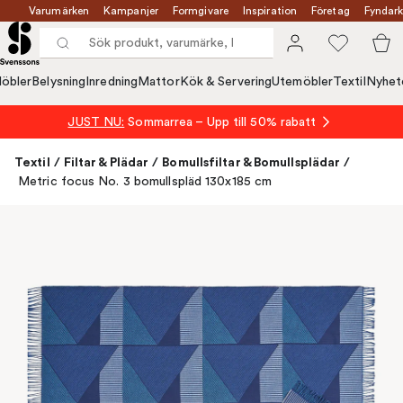
Varumärken
Kampanjer
Formgivare
Inspiration
Företag
Fyndark
öbler
Belysning
Inredning
Mattor
Kök & Servering
Utemöbler
Textil
Nyhet
JUST NU:
Sommarrea – Upp till 50% rabatt
Textil
/
Filtar & Plädar
/
Bomullsfiltar & Bomullsplädar
/
Metric focus No. 3 bomullspläd 130x185 cm