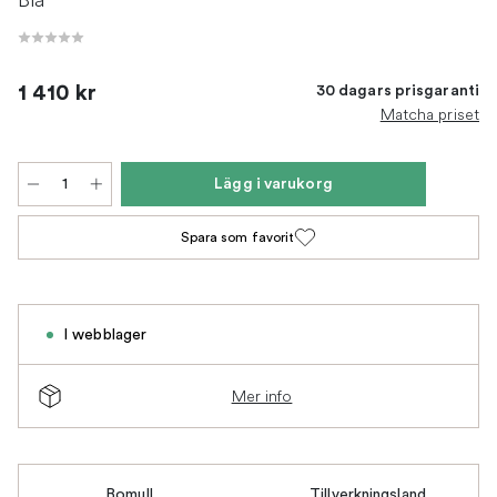
1 410 kr
30 dagars prisgaranti
Matcha priset
Lägg i varukorg
Spara som favorit
I webblager
Mer info
Bomull
Tillverkningsland