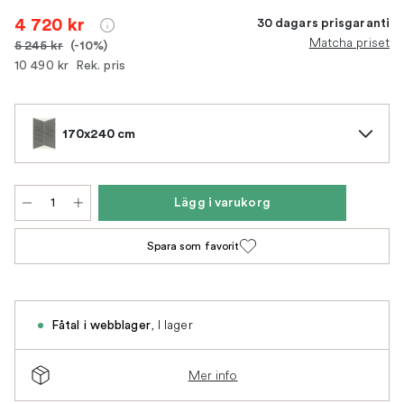
4 720 kr
30 dagars prisgaranti
Matcha priset
5 245 kr
(-10%)
10 490 kr
Rek. pris
170x240 cm
Lägg i varukorg
Spara som favorit
,
I lager
Fåtal i webblager
Mer info