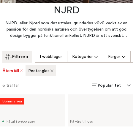
NJRD
NJRD, eller Njord som det uttalas, grundades 2020 väckt av en
passion för den nordiska naturen och övertygelsen om att god
design bygger på funktionell enkelhet. NJRD är ett svenskt
varumärke som skapar design som hittar en naturlig plats i ditt
hem. Kollektionen Shapes är en grafiskt stark kollektion som
innehåller Metric Focus No.1 – pläden som gav upphov till hela
Filtrera
I webblager
Kategorier
Färger
kollektionen, handvävda kelimmattor, mjuka handtuftade
ullmattor med tät lugg, jacquardvävda plädar i återvunnen bomull
Återställ
Rectangles
och taktilt porslin för fler skandinaviska stunder. Formgivarna
bakom NJRD är designerduon Bernadotte & Kylberg vars
Popularitet
6
träffar
designfilosofi om att form följer funktion är tydligt märkbar i
NJRDs formspråk. Lär känna NJRDs distinkta linjer och ge ditt
hem, och dina stunder, en skandinavisk inramning.
Sommarrea
Fåtal i webblager
På väg till oss