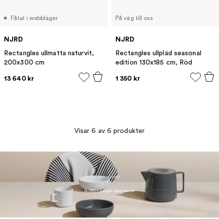
Fåtal i webblager
På väg till oss
NJRD
NJRD
Rectangles ullmatta naturvit,
Rectangles ullpläd seasonal
200x300 cm
edition 130x185 cm, Röd
13 640 kr
1 350 kr
Visar 6 av 6 produkter
TILL ARTIKELN
NJRD – Linjer som berör