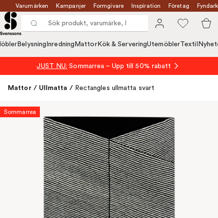
Varumärken
Kampanjer
Formgivare
Inspiration
Företag
Fyndark
öbler
Belysning
Inredning
Mattor
Kök & Servering
Utemöbler
Textil
Nyhet
JUST NU:
Sommarrea – Upp till 50% rabatt
Mattor
/
Ullmatta
/
Rectangles ullmatta svart
Sommarrea