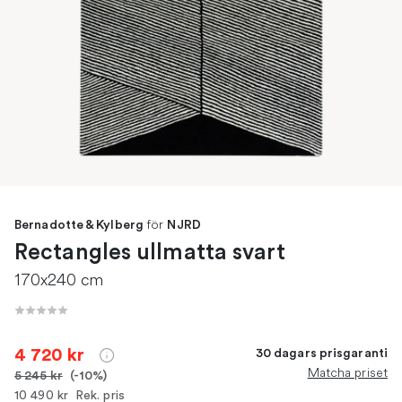
för
Bernadotte & Kylberg
NJRD
Rectangles ullmatta svart
170x240 cm
4 720 kr
30 dagars prisgaranti
Matcha priset
5 245 kr
(-10%)
10 490 kr
Rek. pris