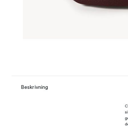
Beskrivning
C
s
g
d