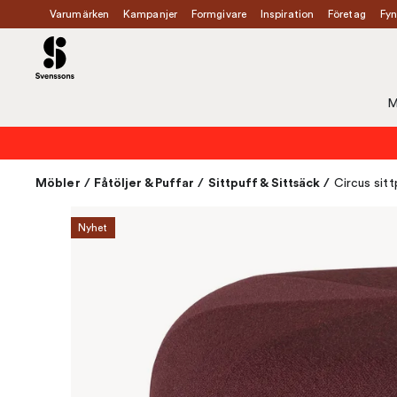
Varumärken
Kampanjer
Formgivare
Inspiration
Företag
Fyn
M
Möbler
/
Fåtöljer & Puffar
/
Sittpuff & Sittsäck
/
Circus sitt
Nyhet