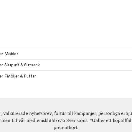
ler Möbler
ler Sittpuff & Sittsäck
ler Fåtöljer & Puffar
, välkurerade nyhetsbrev, förtur till kampanjer, personliga er
men till vår medlemsklubb c/o Svenssons. *Gäller ett köptillfäl
presentkort.