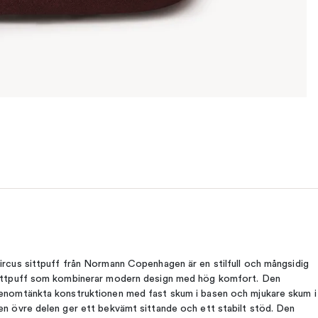
ircus sittpuff från Normann Copenhagen är en stilfull och mångsidig
ittpuff som kombinerar modern design med hög komfort. Den
enomtänkta konstruktionen med fast skum i basen och mjukare skum i
en övre delen ger ett bekvämt sittande och ett stabilt stöd. Den