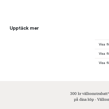
Upptäck mer
Visa f
Visa f
Visa f
300 kr välkomstrabatt*
på dina köp - Välkom