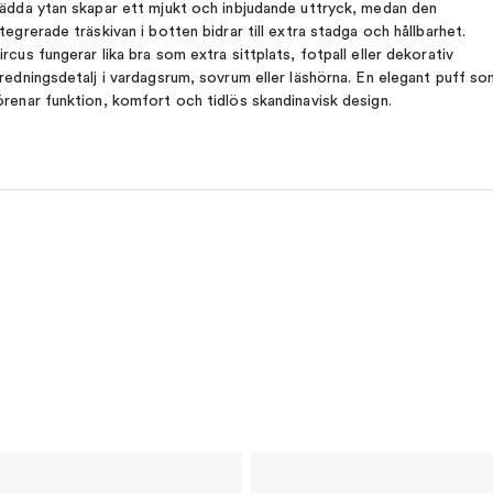
lädda ytan skapar ett mjukt och inbjudande uttryck, medan den
ntegrerade träskivan i botten bidrar till extra stadga och hållbarhet.
ircus fungerar lika bra som extra sittplats, fotpall eller dekorativ
nredningsdetalj i vardagsrum, sovrum eller läshörna. En elegant puff so
örenar funktion, komfort och tidlös skandinavisk design.