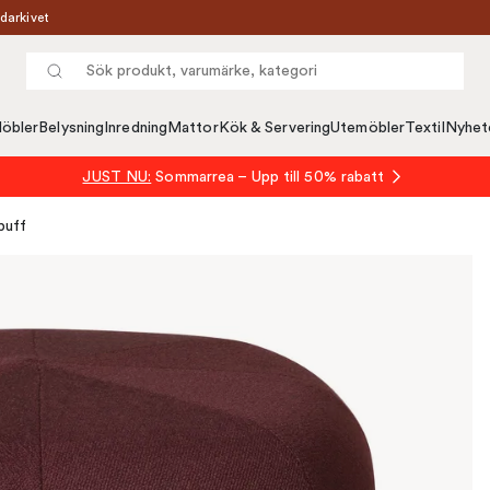
darkivet
öbler
Belysning
Inredning
Mattor
Kök & Servering
Utemöbler
Textil
Nyhet
JUST NU:
Sommarrea – Upp till 50% rabatt
puff