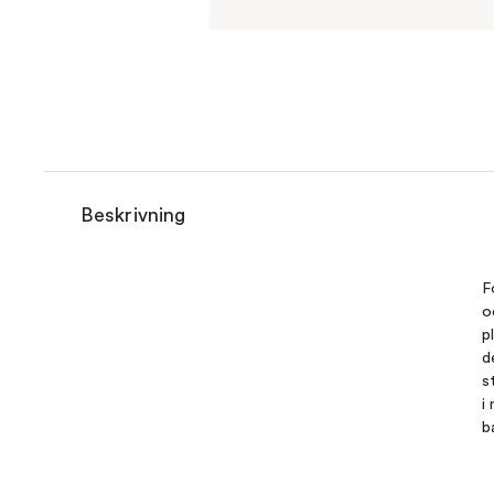
Beskrivning
F
o
p
d
s
i
b