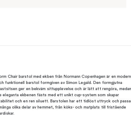
orm Chair barstol med ekben från Normann Copenhagen är en moder
ch funktionell barstol formgiven av Simon Legald. Den formgjutna
lastsitsen ger en bekväm sittupplevelse och är lätt att rengöra, meda
e eleganta ekbenen fästs med ett unikt cup-system som skapar
tabilitet och en ren siluett. Barstolen har ett tidlöst uttryck och passa
 många olika delar av hemmet, från köks- och matplats till fristående
ardiskar.