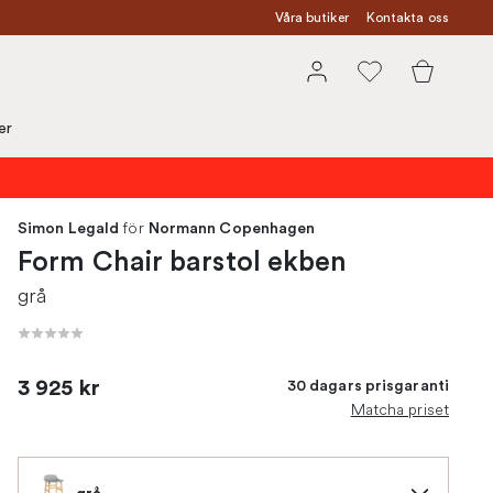
Våra butiker
Kontakta oss
er
för
Simon Legald
Normann Copenhagen
Form Chair barstol ekben
grå
3 925 kr
30 dagars prisgaranti
Matcha priset
grå