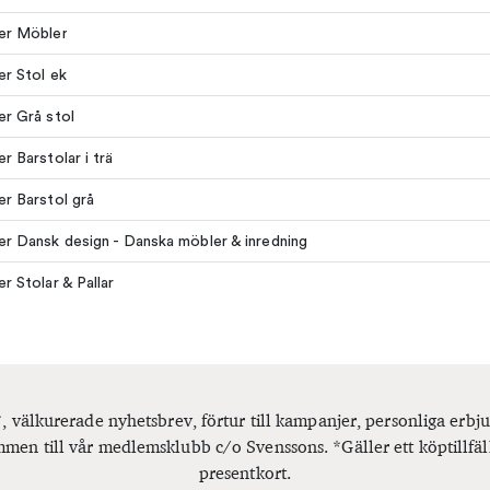
ler Möbler
ler Stol ek
ler Grå stol
er Barstolar i trä
ler Barstol grå
ler Dansk design - Danska möbler & inredning
er Stolar & Pallar
, välkurerade nyhetsbrev, förtur till kampanjer, personliga er
men till vår medlemsklubb c/o Svenssons. *Gäller ett köptillfäl
presentkort.