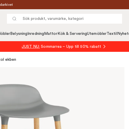
darkivet
öbler
Belysning
Inredning
Mattor
Kök & Servering
Utemöbler
Textil
Nyhet
JUST NU:
Sommarrea – Upp till 50% rabatt
tol ekben