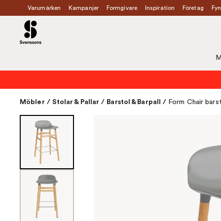
Varumärken
Kampanjer
Formgivare
Inspiration
Företag
Fyn
M
Möbler
/
Stolar & Pallar
/
Barstol & Barpall
/
Form Chair bars