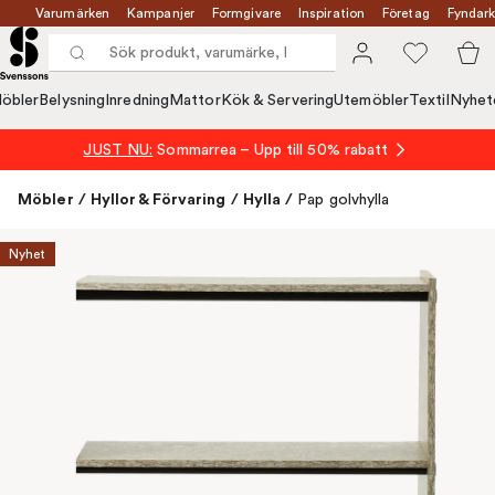
Varumärken
Kampanjer
Formgivare
Inspiration
Företag
Fyndark
öbler
Belysning
Inredning
Mattor
Kök & Servering
Utemöbler
Textil
Nyhet
JUST NU:
Sommarrea – Upp till 50% rabatt
Möbler
/
Hyllor & Förvaring
/
Hylla
/
Pap golvhylla
Nyhet