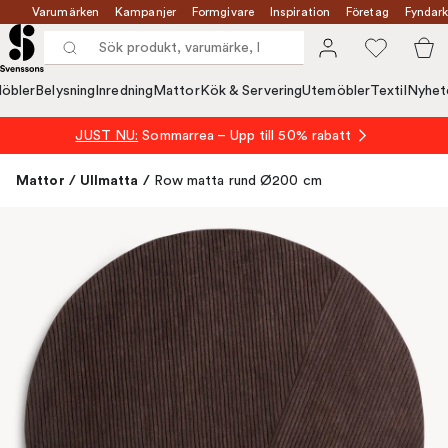
Varumärken
Kampanjer
Formgivare
Inspiration
Företag
Fyndark
öbler
Belysning
Inredning
Mattor
Kök & Servering
Utemöbler
Textil
Nyhet
JUST NU:
Sommarrea – Upp till 50% rabatt
Mattor
/
Ullmatta
/
Row matta rund Ø200 cm