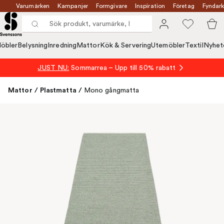
Varumärken
Kampanjer
Formgivare
Inspiration
Företag
Fyndark
öbler
Belysning
Inredning
Mattor
Kök & Servering
Utemöbler
Textil
Nyhet
JUST NU:
Sommarrea – Upp till 50% rabatt
Mattor
/
Plastmatta
/
Mono gångmatta