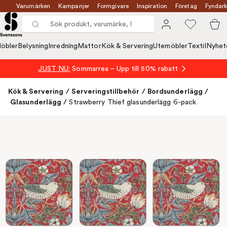
Varumärken
Kampanjer
Formgivare
Inspiration
Företag
Fyndark
öbler
Belysning
Inredning
Mattor
Kök & Servering
Utemöbler
Textil
Nyhet
JUST NU:
Sommarrea – Upp till 50% rabatt
Kök & Servering
/
Serveringstillbehör
/
Bordsunderlägg
/
Glasunderlägg
/
Strawberry Thief glasunderlägg 6-pack