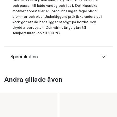
Morris & Co skyddar känsliga ytor mot vattenringar
och passar till både vardag och fest. Det klassiska
motivet föreställer en jordgubbssugen fågel bland
blommor och blad. Underläggens praktiska undersida i
kork gör att de både ligger stadigt på bordet och
skyddar bordsytan. Den värmetåliga ytan tål
temperaturer upp till 100 °C.
Specifikation
Andra gillade även