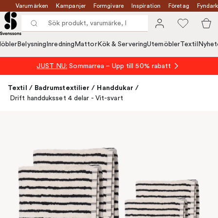
Varumärken
Kampanjer
Formgivare
Inspiration
Företag
Fyndark
öbler
Belysning
Inredning
Mattor
Kök & Servering
Utemöbler
Textil
Nyhet
JUST NU:
Sommarrea – Upp till 50% rabatt
Textil
/
Badrumstextilier
/
Handdukar
/
Drift handduksset 4 delar - Vit-svart