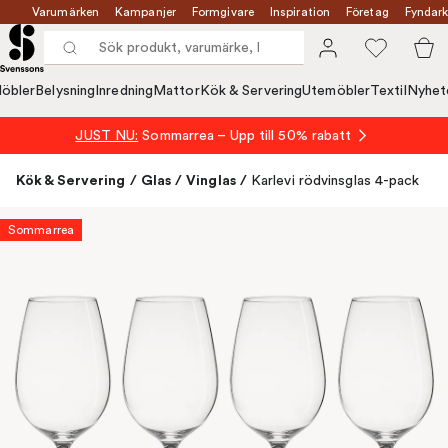
Varumärken
Kampanjer
Formgivare
Inspiration
Företag
Fyndark
öbler
Belysning
Inredning
Mattor
Kök & Servering
Utemöbler
Textil
Nyhet
JUST NU:
Sommarrea – Upp till 50% rabatt
Kök & Servering
/
Glas
/
Vinglas
/
Karlevi rödvinsglas 4-pack
Sommarrea