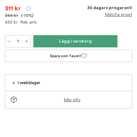
311 kr
30 dagars prisgaranti
Matcha priset
346 kr
(-10%)
550 kr
Rek. pris
Lägg i varukorg
Spara som favorit
I webblager
Mer info