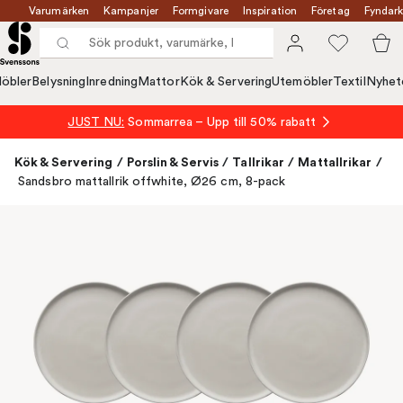
Varumärken
Kampanjer
Formgivare
Inspiration
Företag
Fyndark
öbler
Belysning
Inredning
Mattor
Kök & Servering
Utemöbler
Textil
Nyhet
JUST NU:
Sommarrea – Upp till 50% rabatt
Kök & Servering
/
Porslin & Servis
/
Tallrikar
/
Mattallrikar
/
Sandsbro mattallrik offwhite, Ø26 cm, 8-pack