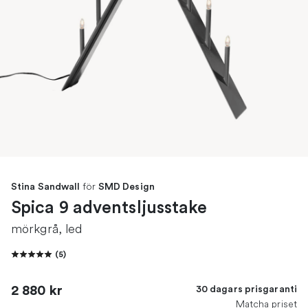
för
Stina Sandwall
SMD Design
Spica 9 adventsljusstake
mörkgrå, led
(
5
)
2 880 kr
30 dagars prisgaranti
Matcha priset