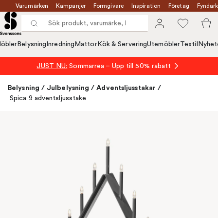
Varumärken
Kampanjer
Formgivare
Inspiration
Företag
Fyndark
öbler
Belysning
Inredning
Mattor
Kök & Servering
Utemöbler
Textil
Nyhet
JUST NU:
Sommarrea – Upp till 50% rabatt
Belysning
/
Julbelysning
/
Adventsljusstakar
/
Spica 9 adventsljusstake