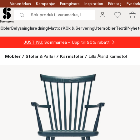
Varumärken
Kampanjer
Formgivare
Inspiration
Företag
Fyndark
öbler
Belysning
Inredning
Mattor
Kök & Servering
Utemöbler
Textil
Nyhet
JUST NU:
Sommarrea – Upp till 50% rabatt
Möbler
/
Stolar & Pallar
/
Karmstolar
/
Lilla Åland karmstol