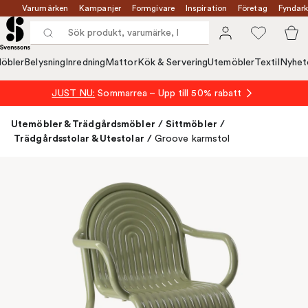
Varumärken
Kampanjer
Formgivare
Inspiration
Företag
Fyndark
öbler
Belysning
Inredning
Mattor
Kök & Servering
Utemöbler
Textil
Nyhet
JUST NU:
Sommarrea – Upp till 50% rabatt
Utemöbler & Trädgårdsmöbler
/
Sittmöbler
/
Trädgårdsstolar & Utestolar
/
Groove karmstol