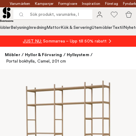
Varumärken
Kampanjer
Formgivare
Inspiration
Företag
Fyndark
öbler
Belysning
Inredning
Mattor
Kök & Servering
Utemöbler
Textil
Nyhet
JUST NU:
Sommarrea – Upp till 50% rabatt
Möbler
/
Hyllor & Förvaring
/
Hyllsystem
/
Portal bokhylla, Camel, 201 cm