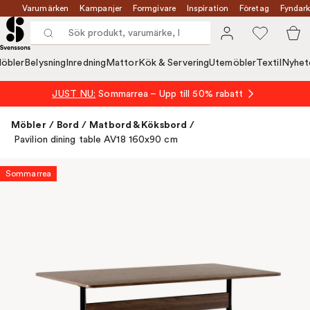
Varumärken
Kampanjer
Formgivare
Inspiration
Företag
Fyndark
öbler
Belysning
Inredning
Mattor
Kök & Servering
Utemöbler
Textil
Nyhet
JUST NU:
Sommarrea – Upp till 50% rabatt
Möbler
/
Bord
/
Matbord & Köksbord
/
Pavilion dining table AV18 160x90 cm
Sommarrea