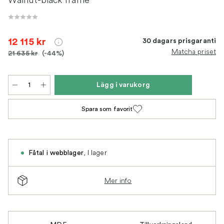
12 115 kr
30 dagars prisgaranti
Matcha priset
21 635 kr
(-44%)
Lägg i varukorg
Spara som favorit
,
I lager
Fåtal i webblager
Mer info