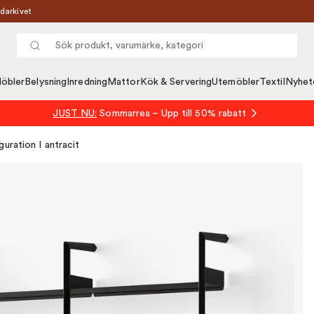
darkivet
öbler
Belysning
Inredning
Mattor
Kök & Servering
Utemöbler
Textil
Nyhet
JUST NU:
Sommarrea – Upp till 50% rabatt
uration I antracit