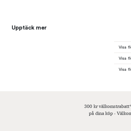
Upptäck mer
Visa f
Visa f
Visa f
300 kr välkomstrabatt*
på dina köp - Välkom