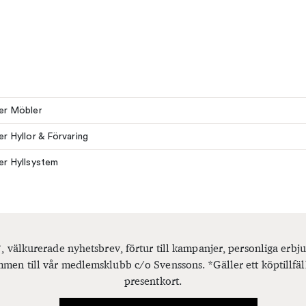
ler Möbler
ler Hyllor & Förvaring
ler Hyllsystem
, välkurerade nyhetsbrev, förtur till kampanjer, personliga er
men till vår medlemsklubb c/o Svenssons. *Gäller ett köptillfäl
presentkort.