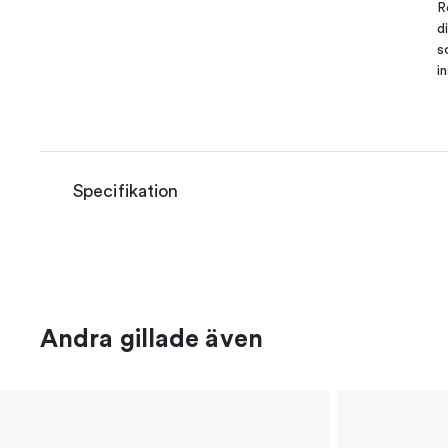
R
d
s
i
Specifikation
Andra gillade även