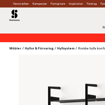
Varumärken
Kampanjer
Formgivare
Inspiration
Företag
Fyn
M
Möbler
/
Hyllor & Förvaring
/
Hyllsystem
/
Rombe hylla konfig