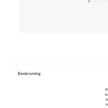
Beskrivning
R
k
f
f