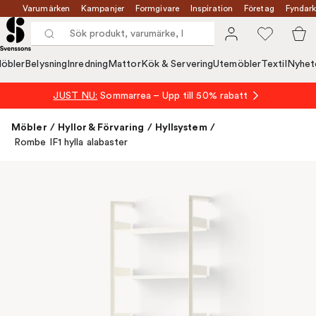
Varumärken
Kampanjer
Formgivare
Inspiration
Företag
Fyndark
öbler
Belysning
Inredning
Mattor
Kök & Servering
Utemöbler
Textil
Nyhet
JUST NU:
Sommarrea – Upp till 50% rabatt
Möbler
/
Hyllor & Förvaring
/
Hyllsystem
/
Rombe IF1 hylla alabaster