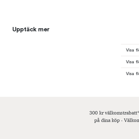
Upptäck mer
Visa f
Visa f
Visa f
300 kr välkomstrabatt*
på dina köp - Välkom