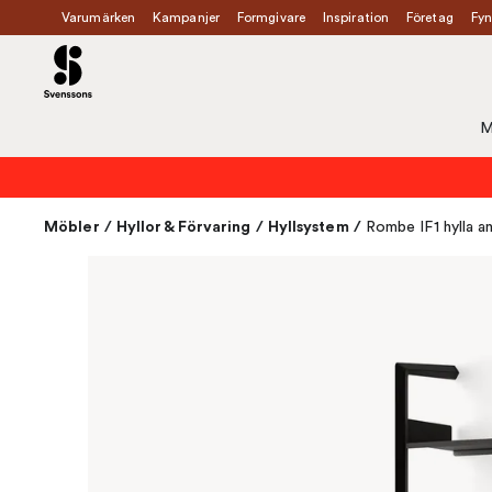
Varumärken
Kampanjer
Formgivare
Inspiration
Företag
Fyn
M
Möbler
/
Hyllor & Förvaring
/
Hyllsystem
/
Rombe IF1 hylla an