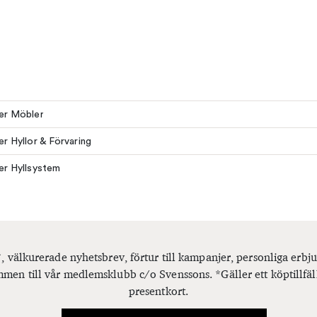
ler Möbler
ler Hyllor & Förvaring
ler Hyllsystem
, välkurerade nyhetsbrev, förtur till kampanjer, personliga er
men till vår medlemsklubb c/o Svenssons. *Gäller ett köptillfäl
presentkort.