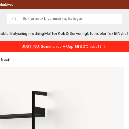
darkivet
öbler
Belysning
Inredning
Mattor
Kök & Servering
Utemöbler
Textil
Nyhet
JUST NU:
Sommarrea – Upp till 50% rabatt
tracit