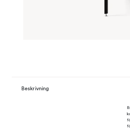
Beskrivning
R
k
f
f