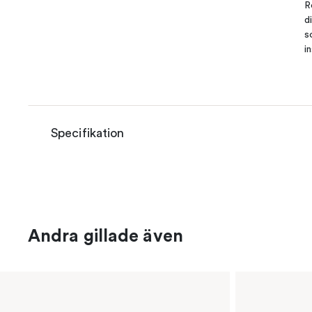
R
d
s
i
Specifikation
Andra gillade även