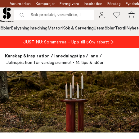
Varumärken
Kampanjer
Formgivare
Inspiration
Företag
Fyndark
öbler
Belysning
Inredning
Mattor
Kök & Servering
Utemöbler
Textil
Nyhet
JUST NU:
Sommarrea – Upp till 50% rabatt
Kunskap & inspiration
/
Inredningstips
/
Inne
/
Julinspiration för vardagsrummet - 14 tips & idéer