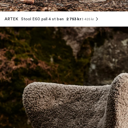
2 753 kr
ARTEK
Stool E60 pall 4 st ben
3 425 kr