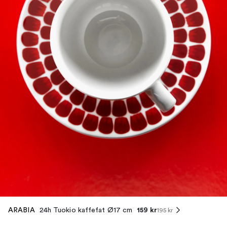
159 kr
ARABIA
24h Tuokio kaffefat Ø17 cm
195 kr