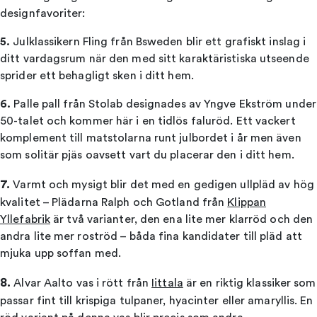
designfavoriter:
5.
Julklassikern Fling från Bsweden blir ett grafiskt inslag i
ditt vardagsrum när den med sitt karaktäristiska utseende
sprider ett behagligt sken i ditt hem.
6.
Palle pall från Stolab designades av Yngve Ekström under
50-talet och kommer här i en tidlös faluröd. Ett vackert
komplement till matstolarna runt julbordet i år men även
som solitär pjäs oavsett vart du placerar den i ditt hem.
7.
Varmt och mysigt blir det med en gedigen ullpläd av hög
kvalitet – Plädarna Ralph och Gotland från
Klippan
Yllefabrik
är två varianter, den ena lite mer klarröd och den
andra lite mer roströd – båda fina kandidater till pläd att
mjuka upp soffan med.
8.
Alvar Aalto vas i rött från
Iittala
är en riktig klassiker som
passar fint till krispiga tulpaner, hyacinter eller amaryllis. En