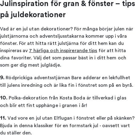
Julinspiration för gran & fönster – tip
på juldekorationer
Vad är en jul utan dekorationer? För många börjar julen när
julstjärnorna och adventsljusstakarna kommer upp i våra
fönster. För att hitta rätt julstjärna för ditt hem kan du
inspireras av
7 härliga och inspirerande tips
för att hitta
dina favoriter. Välj det som passar bäst in i ditt hem och
som ger dig mest julglädje.
9.
Rödprickiga adventsstjärnan Bare adderar en lekfullhet
till julens inredning och är lika fin i fönstret som på en byrå.
10
.
Polka-dekoration från Kosta Boda är tillverkad i glas
och blir ett fint upphänge i granen i år!
11.
Vad vore en jul utan Elflugan i fönstret eller på skänken?
Bjuda in denna klassiker för en formstark jul - oavsett vart
du ställer den.