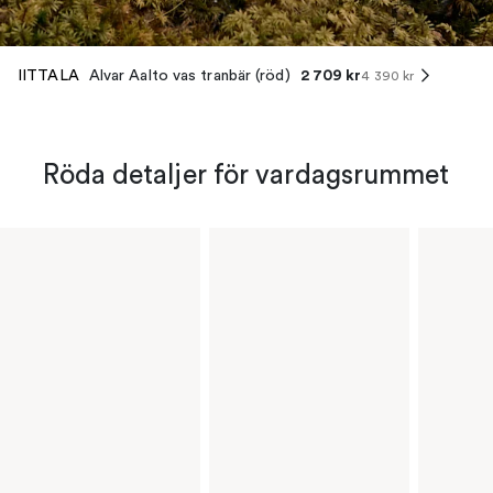
2 709 kr
IITTALA
Alvar Aalto vas tranbär (röd)
4 390 kr
Röda detaljer för vardagsrummet