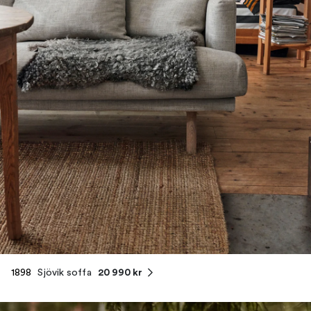
20 990 kr
1898
Sjövik soffa