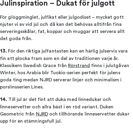
Julinspiration – Dukat för julgott
För glöggminglet, julfikat eller julgodiset – mycket gott
njuter vi av vid jul och då kan det behövas alltifrån fina
serveringsskålar, fat, koppar och muggar att servera allt
det goda från.
13.
För den riktiga julfantasten kan en härlig julservis vara
fin att plocka fram som en del av traditionen varje år.
Klassikern Swedish Grace från
Rörstrand
finns i julutgåvan
Winter, hos Arabia blir Tuokio-serien perfekt för julens
goda ting medan NJRD serverar linjer och minimalism i
porslinsserien Lines.
14.
Till jul är det fint att duka med linnedukar och
linneservetter och allra bäst i en röd variant. Duken
Geometric från
NJRD
och tillhörande linneservetter dukar
upp för en stämningsfull jul.