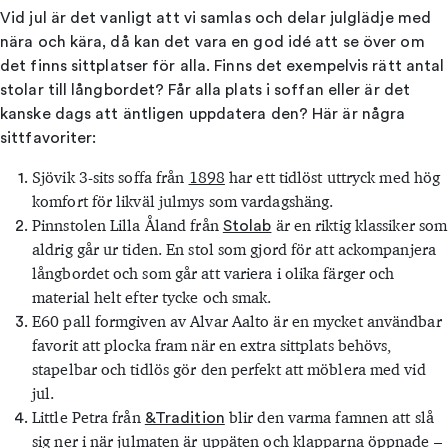
Vid jul är det vanligt att vi samlas och delar julglädje med
nära och kära, då kan det vara en god idé att se över om
det finns sittplatser för alla. Finns det exempelvis rätt antal
stolar till långbordet? Får alla plats i soffan eller är det
kanske dags att äntligen uppdatera den? Här är några
sittfavoriter:
Sjövik 3-sits soffa från
1898
har ett tidlöst uttryck med hög
komfort för likväl julmys som vardagshäng.
Pinnstolen Lilla Åland från
är en riktig klassiker som
Stolab
aldrig går ur tiden. En stol som gjord för att ackompanjera
långbordet och som går att variera i olika färger och
material helt efter tycke och smak.
E60 pall formgiven av Alvar Aalto är en mycket användbar
favorit att plocka fram när en extra sittplats behövs,
stapelbar och tidlös gör den perfekt att möblera med vid
jul.
Little Petra från
blir den varma famnen att slå
&Tradition
sig ner i när julmaten är uppäten och klapparna öppnade –