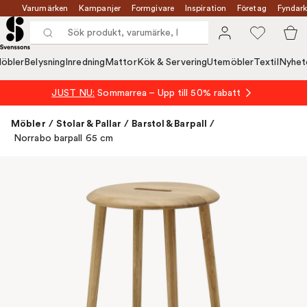
Varumärken
Kampanjer
Formgivare
Inspiration
Företag
Fyndark
öbler
Belysning
Inredning
Mattor
Kök & Servering
Utemöbler
Textil
Nyhet
JUST NU:
Sommarrea – Upp till 50% rabatt
Möbler
/
Stolar & Pallar
/
Barstol & Barpall
/
Norrabo barpall 65 cm