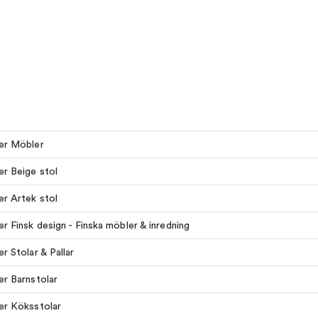
ler Möbler
ler Beige stol
ler Artek stol
ler Finsk design - Finska möbler & inredning
er Stolar & Pallar
ler Barnstolar
ler Köksstolar