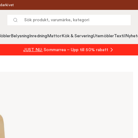
darkivet
öbler
Belysning
Inredning
Mattor
Kök & Servering
Utemöbler
Textil
Nyhet
JUST NU:
Sommarrea – Upp till 50% rabatt