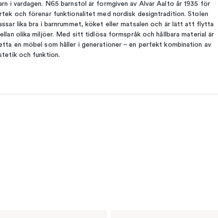
arn i vardagen. N65 barnstol är formgiven av Alvar Aalto år 1935 för
rtek och förenar funktionalitet med nordisk designtradition. Stolen
assar lika bra i barnrummet, köket eller matsalen och är lätt att flytta
ellan olika miljöer. Med sitt tidlösa formspråk och hållbara material är
etta en möbel som håller i generationer – en perfekt kombination av
stetik och funktion.