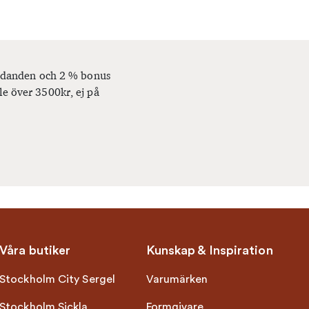
bjudanden och 2 % bonus
le över 3500kr, ej på
Våra butiker
Kunskap & Inspiration
Stockholm City Sergel
Varumärken
Stockholm Sickla
Formgivare