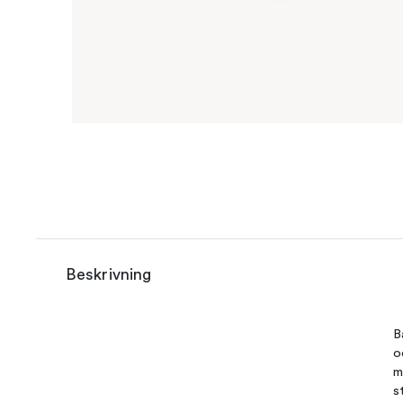
Beskrivning
B
o
m
s