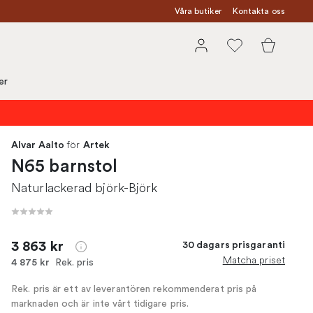
Våra butiker
Kontakta oss
er
för
Alvar Aalto
Artek
N65 barnstol
Naturlackerad björk-Björk
3 863 kr
30 dagars prisgaranti
Matcha priset
Rek. pris
4 875 kr
Rek. pris är ett av leverantören rekommenderat pris på
marknaden och är inte vårt tidigare pris.