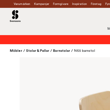
Varumärken
Kampanjer
Formgivare
Inspiration
Företag
Fyn
M
Möbler
/
Stolar & Pallar
/
Barnstolar
/
N65 barnstol