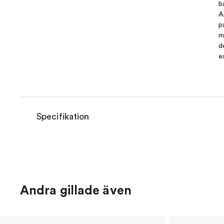
b
A
p
m
d
e
Specifikation
Andra gillade även