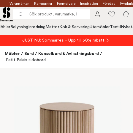
Varumärken
Kampanjer
Formgivare
Inspiration
Företag
Fyndark
öbler
Belysning
Inredning
Mattor
Kök & Servering
Utemöbler
Textil
Nyhet
JUST NU:
Sommarrea – Upp till 50% rabatt
Möbler
/
Bord
/
Konsolbord & Avlastningsbord
/
Petit Palais sidobord