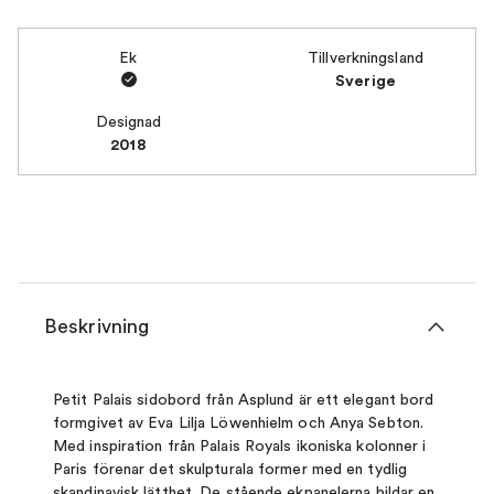
Ek
Tillverkningsland
Sverige
Designad
2018
Beskrivning
Petit Palais sidobord från Asplund är ett elegant bord
formgivet av Eva Lilja Löwenhielm och Anya Sebton.
Med inspiration från Palais Royals ikoniska kolonner i
Paris förenar det skulpturala former med en tydlig
skandinavisk lätthet. De stående ekpanelerna bildar en