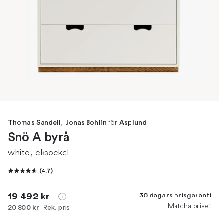
,
för
Thomas Sandell
Jonas Bohlin
Asplund
Snö A byrå
white, eksockel
(
4.7
)
19 492 kr
30 dagars prisgaranti
Matcha priset
Rek. pris
20 800 kr