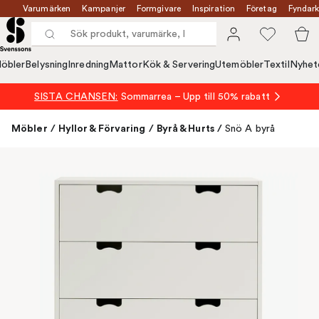
Varumärken
Kampanjer
Formgivare
Inspiration
Företag
Fyndark
öbler
Belysning
Inredning
Mattor
Kök & Servering
Utemöbler
Textil
Nyhet
SISTA CHANSEN:
Sommarrea – Upp till 50% rabatt
Möbler
/
Hyllor & Förvaring
/
Byrå & Hurts
/
Snö A byrå