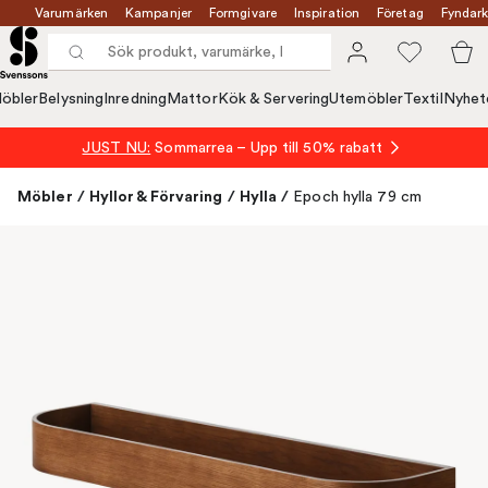
Varumärken
Kampanjer
Formgivare
Inspiration
Företag
Fyndark
öbler
Belysning
Inredning
Mattor
Kök & Servering
Utemöbler
Textil
Nyhet
JUST NU:
Sommarrea – Upp till 50% rabatt
Möbler
/
Hyllor & Förvaring
/
Hylla
/
Epoch hylla 79 cm