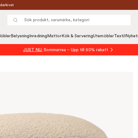
darkivet
öbler
Belysning
Inredning
Mattor
Kök & Servering
Utemöbler
Textil
Nyhet
JUST NU:
Sommarrea – Upp till 50% rabatt