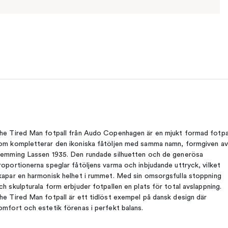
he Tired Man fotpall från Audo Copenhagen är en mjukt formad fotpa
om kompletterar den ikoniska fåtöljen med samma namn, formgiven av
lemming Lassen 1935. Den rundade silhuetten och de generösa
roportionerna speglar fåtöljens varma och inbjudande uttryck, vilket
kapar en harmonisk helhet i rummet. Med sin omsorgsfulla stoppning
ch skulpturala form erbjuder fotpallen en plats för total avslappning.
he Tired Man fotpall är ett tidlöst exempel på dansk design där
omfort och estetik förenas i perfekt balans.