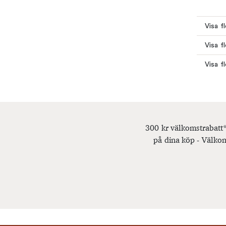
Visa f
Visa fl
Visa f
300 kr välkomstrabatt*
på dina köp - Välkom