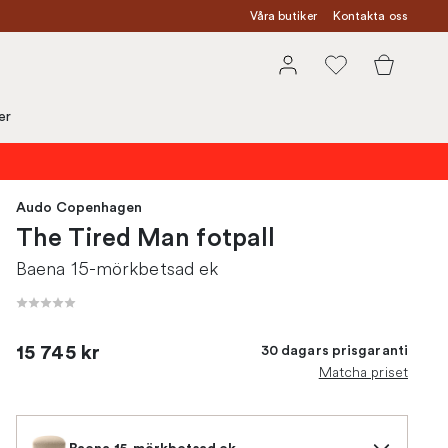
Våra butiker
Kontakta oss
er
Audo Copenhagen
The Tired Man fotpall
Baena 15-mörkbetsad ek
15 745 kr
30 dagars prisgaranti
Matcha priset
Baena 15-mörkbetsad ek