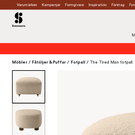
Varumärken
Kampanjer
Formgivare
Inspiration
Företag
Fyn
M
Möbler
/
Fåtöljer & Puffar
/
Fotpall
/
The Tired Man fotpall