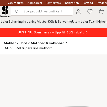
Varumärken
Kampanjer
Formgivare
Inspiration
Företag
Fyndark
öbler
Belysning
Inredning
Mattor
Kök & Servering
Utemöbler
Textil
Nyhet
JUST NU:
Sommarrea – Upp till 50% rabatt
Möbler
/
Bord
/
Matbord & Köksbord
/
Mi 359-50 Superellips matbord