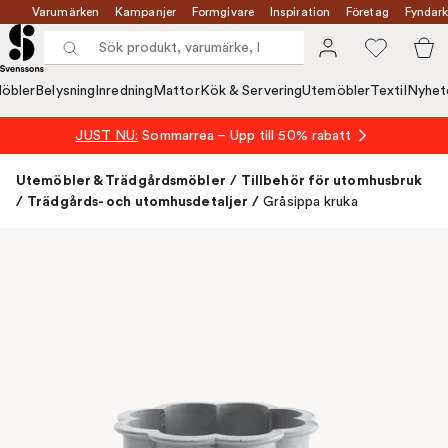
Varumärken
Kampanjer
Formgivare
Inspiration
Företag
Fyndark
öbler
Belysning
Inredning
Mattor
Kök & Servering
Utemöbler
Textil
Nyhet
JUST NU:
Sommarrea – Upp till 50% rabatt
Utemöbler & Trädgårdsmöbler
/
Tillbehör för utomhusbruk
/
Trädgårds- och utomhusdetaljer
/
Gråsippa kruka