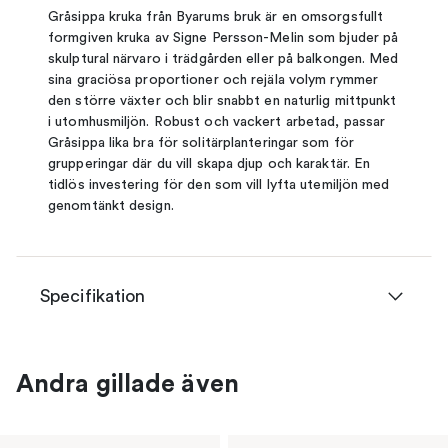
Gråsippa kruka från Byarums bruk är en omsorgsfullt
formgiven kruka av Signe Persson-Melin som bjuder på
skulptural närvaro i trädgården eller på balkongen. Med
sina graciösa proportioner och rejäla volym rymmer
den större växter och blir snabbt en naturlig mittpunkt
i utomhusmiljön. Robust och vackert arbetad, passar
Gråsippa lika bra för solitärplanteringar som för
grupperingar där du vill skapa djup och karaktär. En
tidlös investering för den som vill lyfta utemiljön med
genomtänkt design.
Specifikation
Andra gillade även