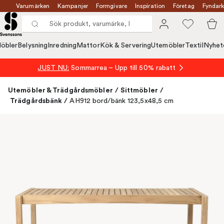
Varumärken
Kampanjer
Formgivare
Inspiration
Företag
Fyndark
öbler
Belysning
Inredning
Mattor
Kök & Servering
Utemöbler
Textil
Nyhet
JUST NU:
Sommarrea – Upp till 50% rabatt
Utemöbler & Trädgårdsmöbler
/
Sittmöbler
/
Trädgårdsbänk
/
AH912 bord/bänk 123,5x48,5 cm