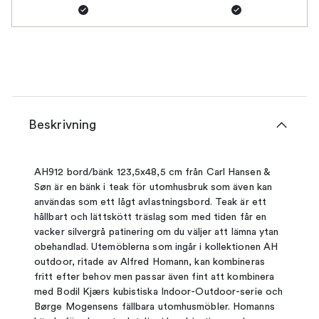
Beskrivning
AH912 bord/bänk 123,5x48,5 cm från Carl Hansen &
Søn är en bänk i teak för utomhusbruk som även kan
användas som ett lågt avlastningsbord. Teak är ett
hållbart och lättskött träslag som med tiden får en
vacker silvergrå patinering om du väljer att lämna ytan
obehandlad. Utemöblerna som ingår i kollektionen AH
outdoor, ritade av Alfred Homann, kan kombineras
fritt efter behov men passar även fint att kombinera
med Bodil Kjærs kubistiska Indoor-Outdoor-serie och
Børge Mogensens fällbara utomhusmöbler. Homanns