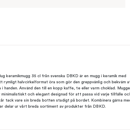
ug keramikmugg 35 cl från svenska DBKD är en mugg i keramik med
tt rymligt halvcirkelformat öra som gör den greppvänlig och bekväm a
a i handen. Använd den till en kopp kaffe, te eller varm choklad. Mugg
r minimalistiskt och elegant designad för att passa vid varje tillfälle oc
tår tack vare sin breda botten stadigt på bordet. Kombinera gärna me
ler delar ur vårt breda sortiment av produkter från DBKD.