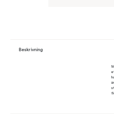
Beskrivning
M
e
h
ä
s
f