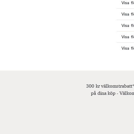
Visa f
Visa f
Visa f
Visa f
Visa fl
300 kr välkomstrabatt*
på dina köp - Välkom