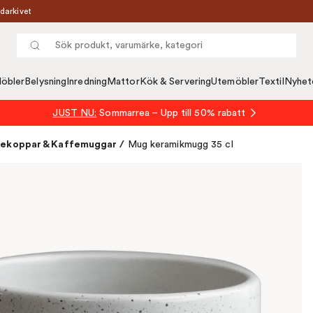
darkivet
öbler
Belysning
Inredning
Mattor
Kök & Servering
Utemöbler
Textil
Nyhet
JUST NU:
Sommarrea – Upp till 50% rabatt
ekoppar & Kaffemuggar
/
Mug keramikmugg 35 cl