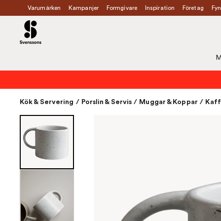
Varumärken
Kampanjer
Formgivare
Inspiration
Företag
Fyn
M
Kök & Servering
/
Porslin & Servis
/
Muggar & Koppar
/
Kaff