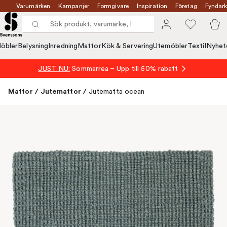
Varumärken
Kampanjer
Formgivare
Inspiration
Företag
Fyndark
öbler
Belysning
Inredning
Mattor
Kök & Servering
Utemöbler
Textil
Nyhet
JUST NU:
Sommarrea – Upp till 50% rabatt
Mattor
/
Jutemattor
/
Jutematta ocean