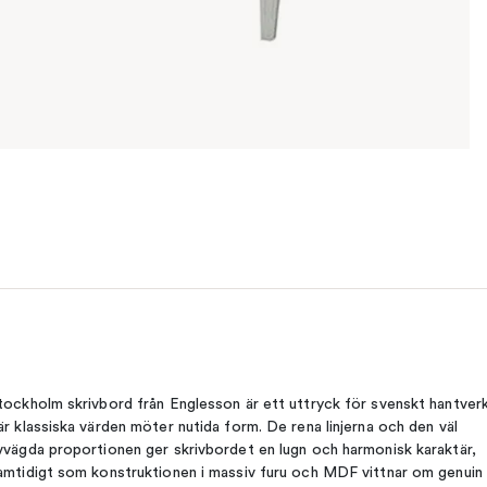
tockholm skrivbord från Englesson är ett uttryck för svenskt hantver
är klassiska värden möter nutida form. De rena linjerna och den väl
vvägda proportionen ger skrivbordet en lugn och harmonisk karaktär,
amtidigt som konstruktionen i massiv furu och MDF vittnar om genuin