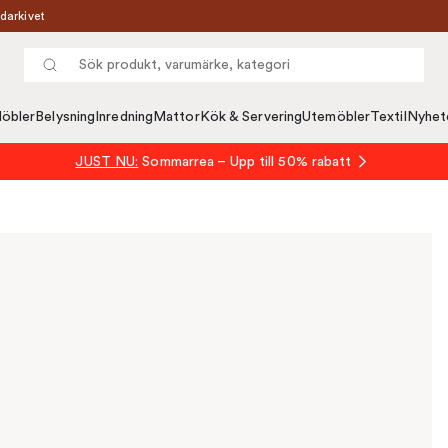
darkivet
öbler
Belysning
Inredning
Mattor
Kök & Servering
Utemöbler
Textil
Nyhet
JUST NU:
Sommarrea – Upp till 50% rabatt