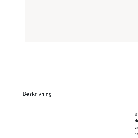
Beskrivning
S
d
a
s