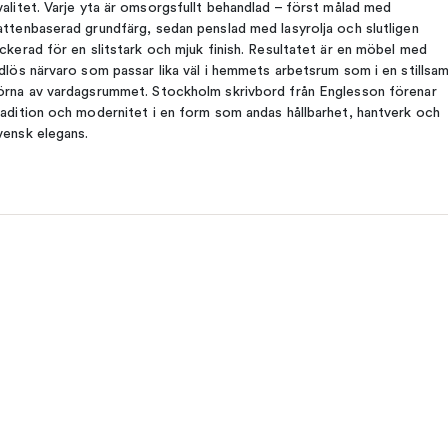
valitet. Varje yta är omsorgsfullt behandlad – först målad med
attenbaserad grundfärg, sedan penslad med lasyrolja och slutligen
ackerad för en slitstark och mjuk finish. Resultatet är en möbel med
idlös närvaro som passar lika väl i hemmets arbetsrum som i en stillsa
örna av vardagsrummet. Stockholm skrivbord från Englesson förenar
radition och modernitet i en form som andas hållbarhet, hantverk och
vensk elegans.