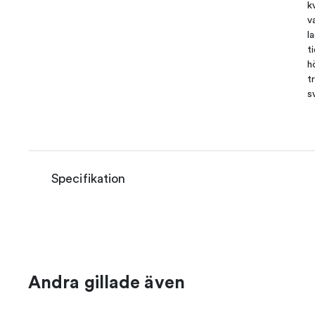
k
v
l
t
h
t
s
Specifikation
Andra gillade även