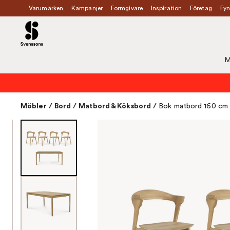
Varumärken
Kampanjer
Formgivare
Inspiration
Företag
Fyn
M
Möbler
/
Bord
/
Matbord & Köksbord
/
Bok matbord 160 cm +