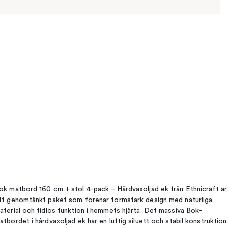
ok matbord 160 cm + stol 4-pack – Hårdvaxoljad ek från Ethnicraft är
tt genomtänkt paket som förenar formstark design med naturliga
aterial och tidlös funktion i hemmets hjärta. Det massiva Bok-
atbordet i hårdvaxoljad ek har en luftig siluett och stabil konstruktion