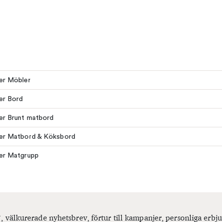
ler Möbler
ler Bord
ler Brunt matbord
ler Matbord & Köksbord
ler Matgrupp
, välkurerade nyhetsbrev, förtur till kampanjer, personliga er