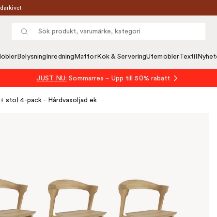
darkivet
öbler
Belysning
Inredning
Mattor
Kök & Servering
Utemöbler
Textil
Nyhet
JUST NU:
Sommarrea – Upp till 50% rabatt
 stol 4-pack - Hårdvaxoljad ek