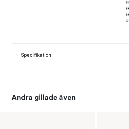
s
s
s
o
Specifikation
Andra gillade även