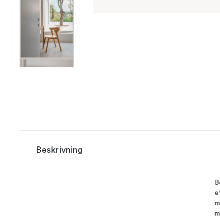
Beskrivning
B
e
m
m