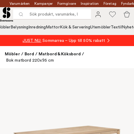
Varumärken
Kampanjer
Formgivare
Inspiration
Företag
Fyndark
öbler
Belysning
Inredning
Mattor
Kök & Servering
Utemöbler
Textil
Nyhet
JUST NU:
Sommarrea – Upp till 50% rabatt
Möbler
/
Bord
/
Matbord & Köksbord
/
Bok matbord 220x95 cm