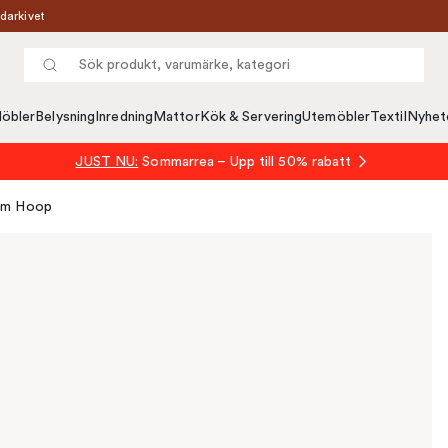
darkivet
öbler
Belysning
Inredning
Mattor
Kök & Servering
Utemöbler
Textil
Nyhet
JUST NU:
Sommarrea – Upp till 50% rabatt
ärm Hoop