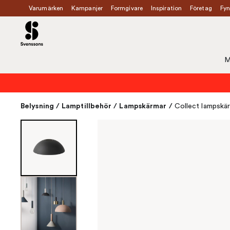
Varumärken
Kampanjer
Formgivare
Inspiration
Företag
Fyn
M
Belysning
/
Lamptillbehör
/
Lampskärmar
/
Collect lampsk