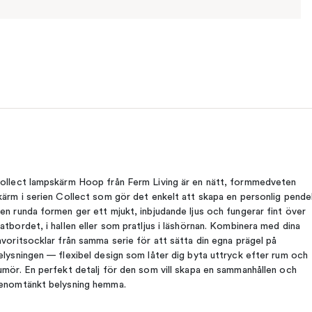
ollect lampskärm Hoop från Ferm Living är en nätt, formmedveten
kärm i serien Collect som gör det enkelt att skapa en personlig pendel
en runda formen ger ett mjukt, inbjudande ljus och fungerar fint över
atbordet, i hallen eller som pratljus i läshörnan. Kombinera med dina
avoritsocklar från samma serie för att sätta din egna prägel på
elysningen — flexibel design som låter dig byta uttryck efter rum och
umör. En perfekt detalj för den som vill skapa en sammanhållen och
enomtänkt belysning hemma.