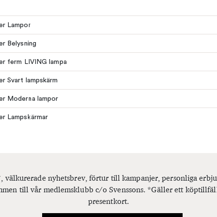
ler Lampor
ler Belysning
ler ferm LIVING lampa
ler Svart lampskärm
ler Moderna lampor
ler Lampskärmar
, välkurerade nyhetsbrev, förtur till kampanjer, personliga er
men till vår medlemsklubb c/o Svenssons. *Gäller ett köptillfäl
presentkort.