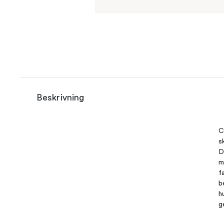
Beskrivning
C
s
D
m
f
b
h
g