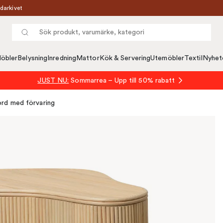
darkivet
öbler
Belysning
Inredning
Mattor
Kök & Servering
Utemöbler
Textil
Nyhet
JUST NU:
Sommarrea – Upp till 50% rabatt
ord med förvaring