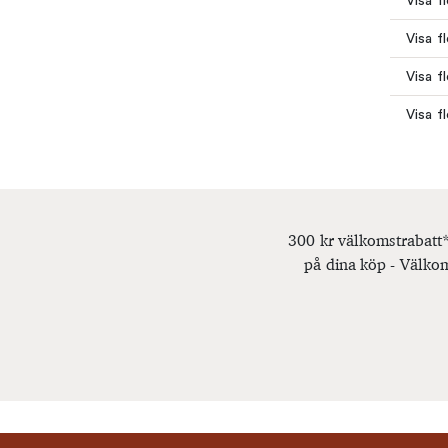
Visa f
Visa f
Visa f
Visa f
300 kr välkomstrabatt*
på dina köp - Välkom