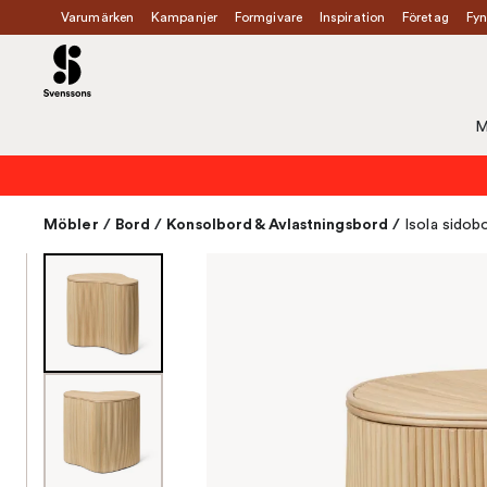
Varumärken
Kampanjer
Formgivare
Inspiration
Företag
Fyn
M
Möbler
/
Bord
/
Konsolbord & Avlastningsbord
/
Isola sidob