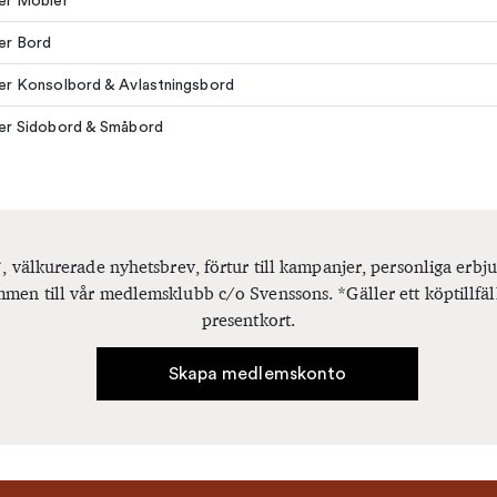
ler Möbler
ler Bord
ler Konsolbord & Avlastningsbord
ler Sidobord & Småbord
, välkurerade nyhetsbrev, förtur till kampanjer, personliga er
men till vår medlemsklubb c/o Svenssons. *Gäller ett köptillfäl
presentkort.
Skapa medlemskonto