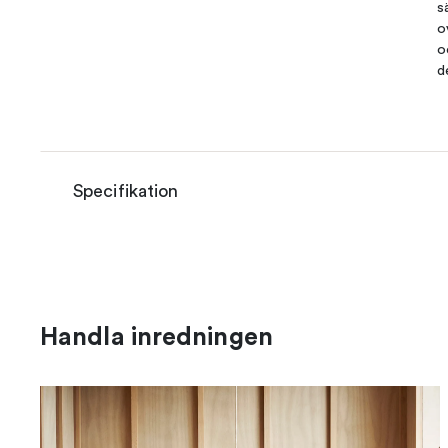
s
o
o
d
Specifikation
Handla inredningen