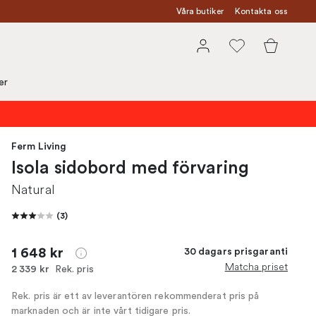
Våra butiker
Kontakta oss
er
Ferm Living
Isola sidobord med förvaring
Natural
(
3
)
1 648 kr
30 dagars prisgaranti
Matcha priset
Rek. pris
2 339 kr
Rek. pris är ett av leverantören rekommenderat pris på
marknaden och är inte vårt tidigare pris.