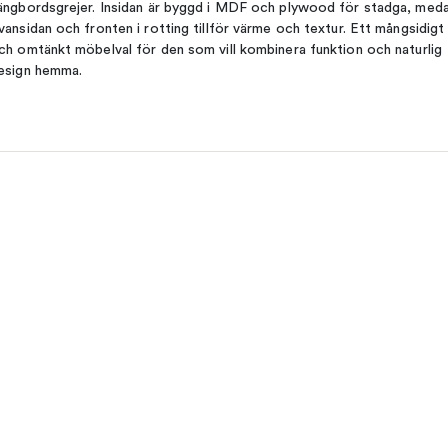
ängbordsgrejer. Insidan är byggd i MDF och plywood för stadga, med
vansidan och fronten i rotting tillför värme och textur. Ett mångsidigt
ch omtänkt möbelval för den som vill kombinera funktion och naturlig
esign hemma.