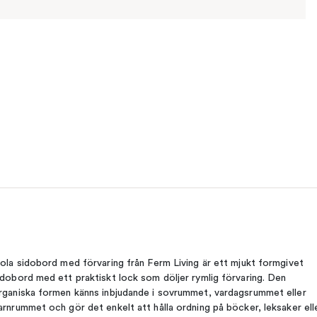
sola sidobord med förvaring från Ferm Living är ett mjukt formgivet
idobord med ett praktiskt lock som döljer rymlig förvaring. Den
rganiska formen känns inbjudande i sovrummet, vardagsrummet eller
arnrummet och gör det enkelt att hålla ordning på böcker, leksaker ell