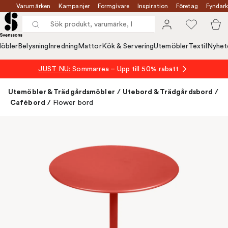
Varumärken
Kampanjer
Formgivare
Inspiration
Företag
Fyndark
öbler
Belysning
Inredning
Mattor
Kök & Servering
Utemöbler
Textil
Nyhet
JUST NU:
Sommarrea – Upp till 50% rabatt
Utemöbler & Trädgårdsmöbler
/
Utebord & Trädgårdsbord
/
Cafébord
/
Flower bord