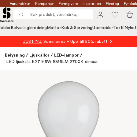
Varumärken
Kampanjer
Formgivare
Inspiration
Företag
Fyndark
öbler
Belysning
Inredning
Mattor
Kök & Servering
Utemöbler
Textil
Nyhet
JUST NU:
Sommarrea – Upp till 50% rabatt
Belysning
/
Ljuskällor
/
LED-lampor
/
LED ljuskälla E27 9,5W 1055LM 2700K dimbar