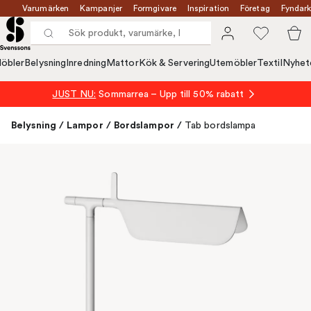
Varumärken
Kampanjer
Formgivare
Inspiration
Företag
Fyndark
öbler
Belysning
Inredning
Mattor
Kök & Servering
Utemöbler
Textil
Nyhet
JUST NU:
Sommarrea – Upp till 50% rabatt
Belysning
/
Lampor
/
Bordslampor
/
Tab bordslampa