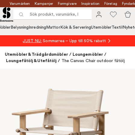
Varumärken
Kampanjer
Formgivare
Inspiration
Företag
Fyndark
öbler
Belysning
Inredning
Mattor
Kök & Servering
Utemöbler
Textil
Nyhet
JUST NU:
Sommarrea – Upp till 50% rabatt
Utemöbler & Trädgårdsmöbler
/
Loungemöbler
/
Loungefåtölj & Utefåtölj
/
The Canvas Chair outdoor fåtölj