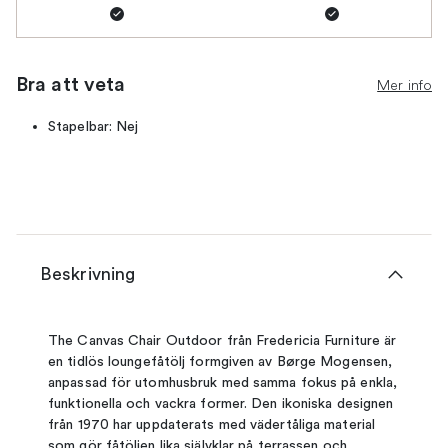
Bra att veta
Mer info
Stapelbar: Nej
Beskrivning
The Canvas Chair Outdoor från Fredericia Furniture är
en tidlös loungefåtölj formgiven av Børge Mogensen,
anpassad för utomhusbruk med samma fokus på enkla,
funktionella och vackra former. Den ikoniska designen
från 1970 har uppdaterats med vädertåliga material
som gör fåtöljen lika självklar på terrassen och