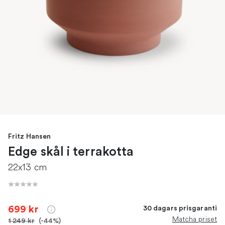
Fritz Hansen
Edge skål i terrakotta
22x13 cm
699 kr
30 dagars prisgaranti
Matcha priset
1 249 kr
(-44%)