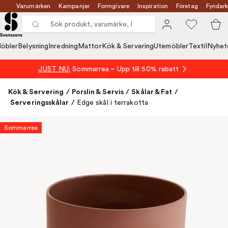
Varumärken
Kampanjer
Formgivare
Inspiration
Företag
Fyndark
öbler
Belysning
Inredning
Mattor
Kök & Servering
Utemöbler
Textil
Nyhet
JUST NU:
Sommarrea – Upp till 50% rabatt
Kök & Servering
/
Porslin & Servis
/
Skålar & Fat
/
Serveringsskålar
/
Edge skål i terrakotta
Sommarrea